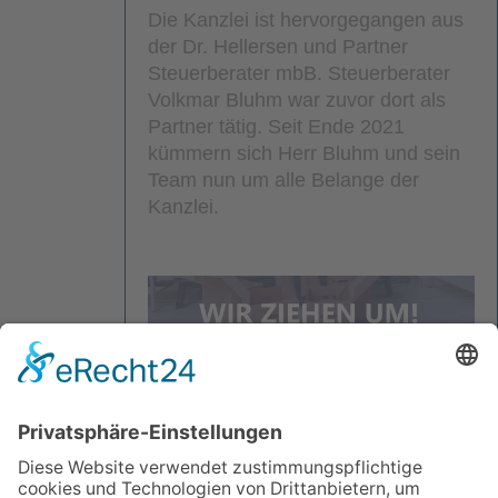
Die Kanzlei ist hervorgegangen aus
der Dr. Hellersen und Partner
Steuerberater mbB. Steuerberater
Volkmar Bluhm war zuvor dort als
Partner tätig. Seit Ende 2021
kümmern sich Herr Bluhm und sein
Team nun um alle Belange der
Kanzlei.