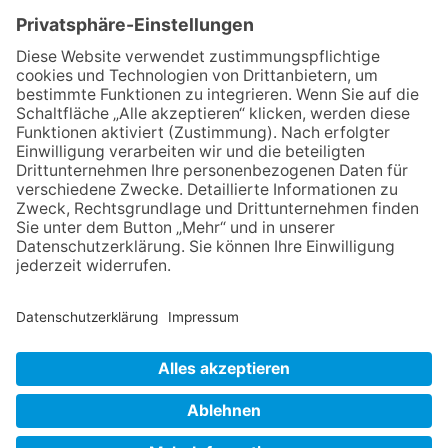
wir für
allen
Unternehmen
Sie
steuerlichen
von der
Finanz-
Angelegenheiten
Gründung
und
und für
bis zur
Lohnbuchhaltungen.
alle
Liquidation.
Rechtsformen.
Jedes einzelne Mandat hat seine
Besonderheiten. Wir entwickeln für
Sie ein individuelles Paket mit
Lösungen. Wir bieten alle
Leistungen an, die mit Programmen
von DATEV realisiert werden
können.