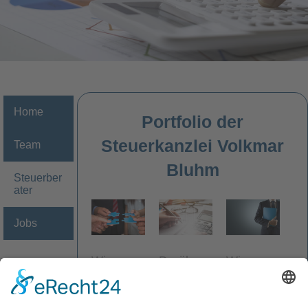
Home
Portfolio der
Steuerkanzlei Volkmar
Team
Bluhm
Steuerber
ater
Jobs
Darüber
Wir
Wir
hinaus
beraten
begleiten
erstellen
Sie in
Ihr